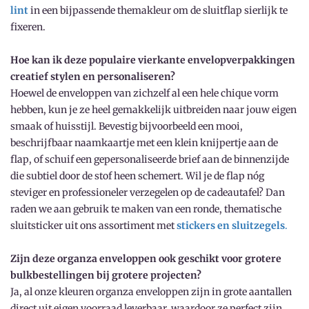
lint
in een bijpassende themakleur om de sluitflap sierlijk te
fixeren.
Hoe kan ik deze populaire vierkante envelopverpakkingen
creatief stylen en personaliseren?
Hoewel de enveloppen van zichzelf al een hele chique vorm
hebben, kun je ze heel gemakkelijk uitbreiden naar jouw eigen
smaak of huisstijl. Bevestig bijvoorbeeld een mooi,
beschrijfbaar naamkaartje met een klein knijpertje aan de
flap, of schuif een gepersonaliseerde brief aan de binnenzijde
die subtiel door de stof heen schemert. Wil je de flap nóg
steviger en professioneler verzegelen op de cadeautafel? Dan
raden we aan gebruik te maken van een ronde, thematische
sluitsticker uit ons assortiment met
stickers en sluitzegels
.
Zijn deze organza enveloppen ook geschikt voor grotere
bulkbestellingen bij grotere projecten?
Ja, al onze kleuren organza enveloppen zijn in grote aantallen
direct uit eigen voorraad leverbaar, waardoor ze perfect zijn