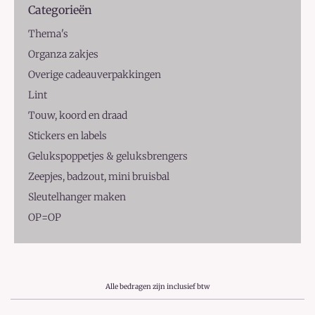
Categorieën
Thema's
Organza zakjes
Overige cadeauverpakkingen
Lint
Touw, koord en draad
Stickers en labels
Gelukspoppetjes & geluksbrengers
Zeepjes, badzout, mini bruisbal
Sleutelhanger maken
OP=OP
Alle bedragen zijn inclusief btw