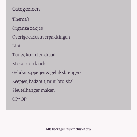
Categorieën
Thema's
Organza zakjes
Overige cadeauverpakkingen
Lint
Touw, koord en draad
Stickers en labels
Gelukspoppetjes & geluksbrengers
Zeepjes, badzout, mini bruisbal
Sleutelhanger maken
OP=OP
Alle bedragen zijn inclusief btw