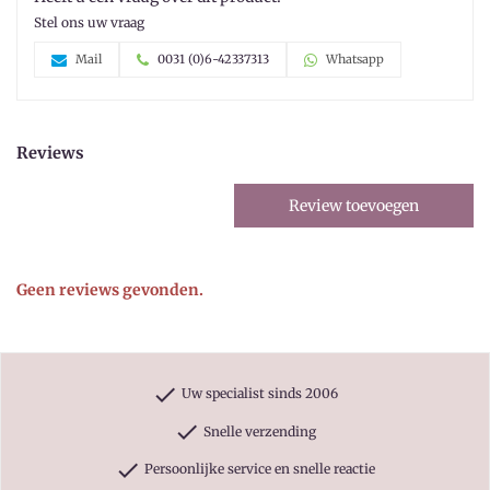
Stel ons uw vraag
Mail
0031 (0)6-42337313
Whatsapp
Reviews
Review toevoegen
Geen reviews gevonden.
check
Uw specialist sinds 2006
check
Snelle verzending
check
Persoonlijke service en snelle reactie