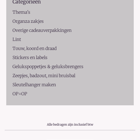
Categorieën
Thema's
Organza zakjes
Overige cadeauverpakkingen
Lint
Touw, koord en draad
Stickers en labels
Gelukspoppetjes & geluksbrengers
Zeepjes, badzout, mini bruisbal
Sleutelhanger maken
OP=OP
Alle bedragen zijn inclusief btw