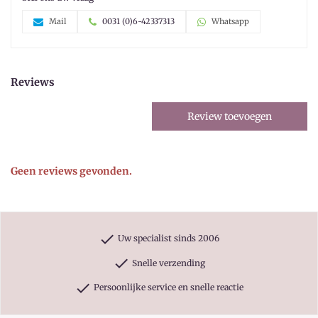
Mail
0031 (0)6-42337313
Whatsapp
Reviews
Review toevoegen
Geen reviews gevonden.
check
Uw specialist sinds 2006
check
Snelle verzending
check
Persoonlijke service en snelle reactie