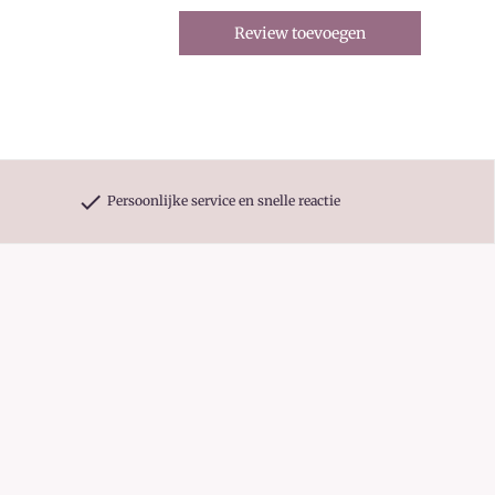
Review toevoegen
check
Persoonlijke service en snelle reactie