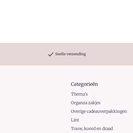
check
Snelle verzending
Categorieën
Thema's
Organza zakjes
Overige cadeauverpakkingen
Lint
Touw, koord en draad