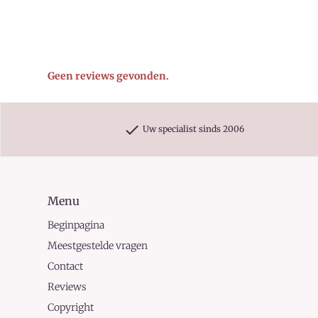
Geen reviews gevonden.
check
Uw specialist sinds 2006
Menu
Beginpagina
Meestgestelde vragen
Contact
Reviews
Copyright