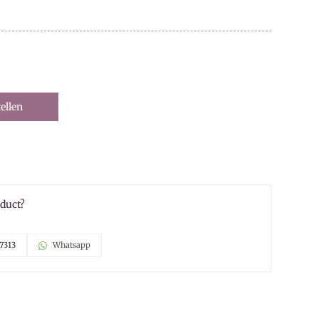
ellen
oduct?
7313
Whatsapp