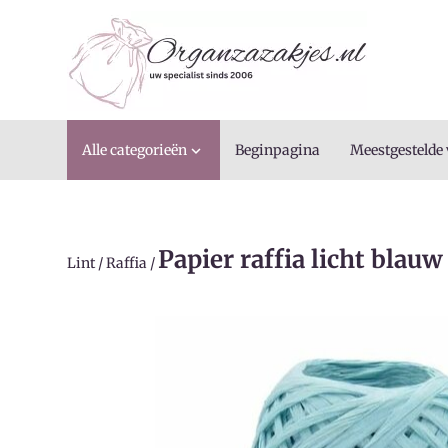
Alle categorieën
Beginpagina
Meestgestelde

Papier raffia licht blauw
Lint
/
Raffia
/