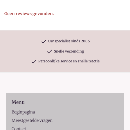
Geen reviews gevonden.
check
Uw specialist sinds 2006
check
Snelle verzending
check
Persoonlijke service en snelle reactie
Menu
Beginpagina
Meestgestelde vragen
Contact