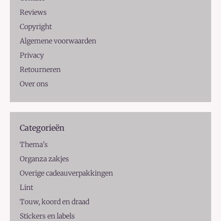
Reviews
Copyright
Algemene voorwaarden
Privacy
Retourneren
Over ons
Categorieën
Thema's
Organza zakjes
Overige cadeauverpakkingen
Lint
Touw, koord en draad
Stickers en labels