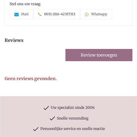
Stel ons uw vraag
Mail
0031 (0)6-42337313
Whatsapp
Reviews
Review toevoegen
Geen reviews gevonden.
check
Uw specialist sinds 2006
check
Snelle verzending
check
Persoonlijke service en snelle reactie