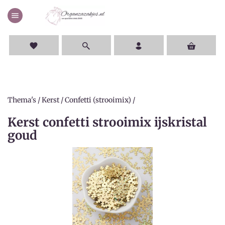
menu
favorite
Thema's
/
Kerst
/
Confetti (strooimix)
/
Kerst confetti strooimix ijskristal
goud