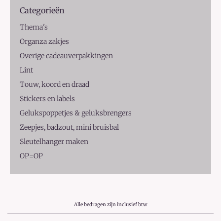
Categorieën
Thema's
Organza zakjes
Overige cadeauverpakkingen
Lint
Touw, koord en draad
Stickers en labels
Gelukspoppetjes & geluksbrengers
Zeepjes, badzout, mini bruisbal
Sleutelhanger maken
OP=OP
Alle bedragen zijn inclusief btw