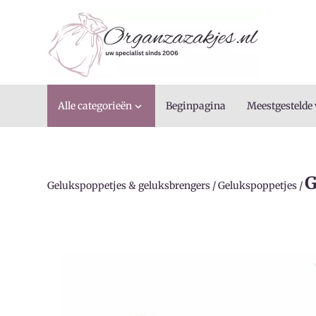
Alle categorieën
Beginpagina
Meestgestelde

G
Gelukspoppetjes & geluksbrengers
/
Gelukspoppetjes
/