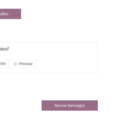
ellen
oduct?
7313
Whatsapp
Review toevoegen