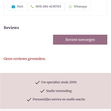
Mail
0031 (0)6-42337313
Whatsapp
Reviews
Review toevoegen
Geen reviews gevonden.
check
Uw specialist sinds 2006
check
Snelle verzending
check
Persoonlijke service en snelle reactie