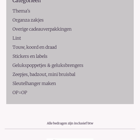
Categorieën
Thema's
Organza zakjes
Overige cadeauverpakkingen
Lint
Touw, koord en draad
Stickers en labels
Gelukspoppetjes & geluksbrengers
Zeepjes, badzout, mini bruisbal
Sleutelhanger maken
OP=OP
Alle bedragen zijn inclusief btw