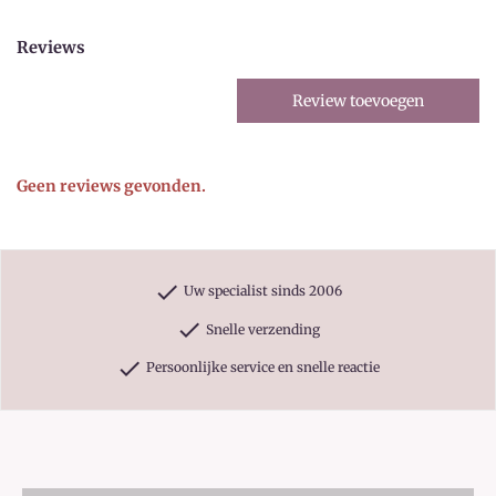
Reviews
Review toevoegen
Geen reviews gevonden.
check
Uw specialist sinds 2006
check
Snelle verzending
check
Persoonlijke service en snelle reactie