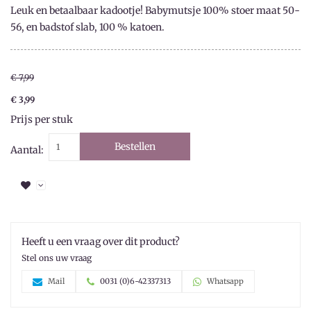
Leuk en betaalbaar kadootje! Babymutsje 100% stoer maat 50-
56, en badstof slab, 100 % katoen.
€ 7,99
€ 3,99
Prijs per stuk
Bestellen
Aantal:
Heeft u een vraag over dit product?
Stel ons uw vraag
Mail
0031 (0)6-42337313
Whatsapp