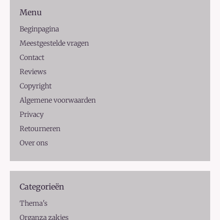
Menu
Beginpagina
Meestgestelde vragen
Contact
Reviews
Copyright
Algemene voorwaarden
Privacy
Retourneren
Over ons
Categorieën
Thema's
Organza zakjes