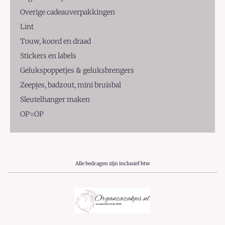
Overige cadeauverpakkingen
Lint
Touw, koord en draad
Stickers en labels
Gelukspoppetjes & geluksbrengers
Zeepjes, badzout, mini bruisbal
Sleutelhanger maken
OP=OP
Alle bedragen zijn inclusief btw