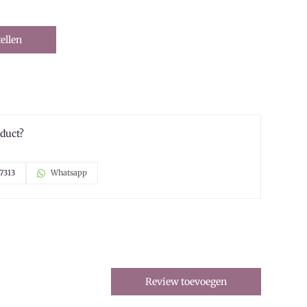
ellen
oduct?
7313
Whatsapp
Review toevoegen