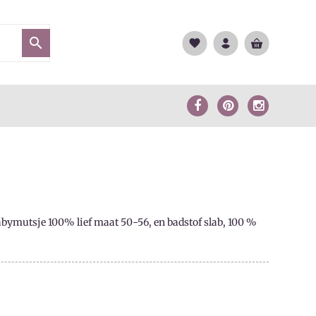

favorite
abymutsje 100% lief maat 50-56, en badstof slab, 100 %