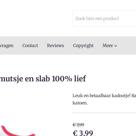
 vragen
Contact
Reviews
Copyright
Meer

utsje en slab 100% lief
Leuk en betaalbaar kadootje! B
katoen.
€ 7,99
€ 3,99