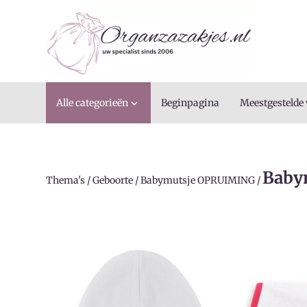
Alle categorieën
Beginpagina
Meestgestelde

Babym
Thema's
/
Geboorte
/
Babymutsje OPRUIMING
/